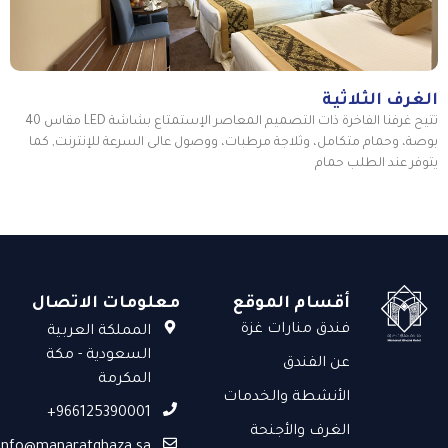
الغرف الثلاثية
تتيح غرفنا الفاخرة ذات التصميم المعاصر الإستمتاع بشاشة LED مقاس 40
بوصة، وحمام متكامل، وثلاجة مرطبات، ووصول عالى السرعة للإنترنت, كما
يتوفر عند الطلب حمام
أقسام الموقع
معلومات الاتصال
فندق منارات غزة
المملكة العربية
السعودية - مكة
عن الفندق
المكرمة
الأنشطة والخدمات
966125390001+
الغرف والأجنحة